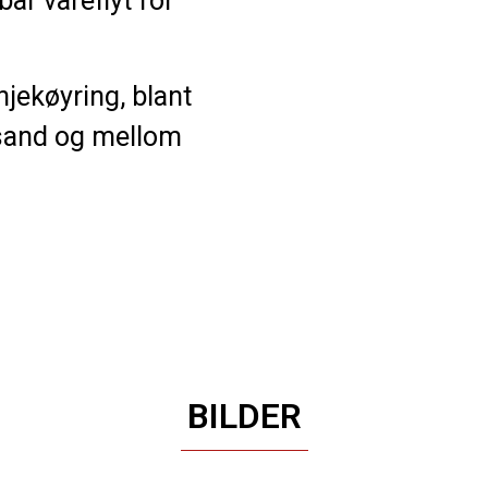
bar vareflyt for
njekøyring, blant
sand og mellom
BILDER