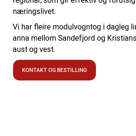
regionar, som gir effektiv og forutsig
næringslivet.
Vi har fleire modulvogntog i dagleg li
anna mellom Sandefjord og Kristian
aust og vest.
KONTAKT OG BESTILLING