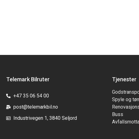
Telemark Bilruter
Tjenester
Godstranspo
+47 35 06 54 00
Spyle og tø
post@telemarkbil.no
Renovasjons
Buss
Industrivegen 1, 3840 Seljord
Avfallsmott