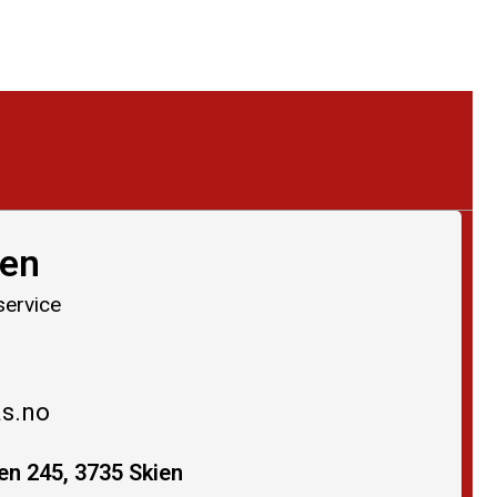
ien
service
as.no
n 245, 3735 Skien